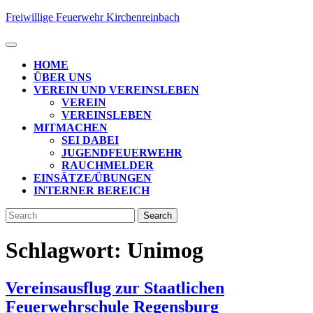
Skip
Freiwillige Feuerwehr Kirchenreinbach
to
content
Open
Button
HOME
ÜBER UNS
VEREIN UND VEREINSLEBEN
VEREIN
VEREINSLEBEN
MITMACHEN
SEI DABEI
JUGENDFEUERWEHR
RAUCHMELDER
EINSÄTZE/ÜBUNGEN
INTERNER BEREICH
CLOSE
Search
BUTTON
for:
Schlagwort:
Unimog
Vereinsausflug zur Staatlichen
Vereinsausfl
Feuerwehrschule Regensburg