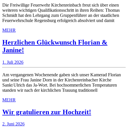
S
2026
Die Freiwillige Feuerwehr Kirchenreinbach freut sich über einen
z
weiteren wichtigen Qualifikationsschritt in ihren Reihen: Thomas
Schmidt hat den Lehrgang zum Gruppenführer an der staatlichen
G
Feuerwehrschule Regensburg erfolgreich absolviert und damit
a
MEHR
MEHR
Herzlichen Glückwunsch Florian &
Herzlichen
Janine!
Glückwunsch
1.
1. Juli 2026
Florian
Juli
&
2026
Am vergangenen Wochenende gaben sich unser Kamerad Florian
Janine!
und seine Frau Janine Dorn in der Kirchenreinbacher Kirche
Sankt Ulrich das Ja-Wort. Bei hochsommerlichen Temperaturen
standen wir nach der kirchlichen Trauung traditionell
MEHR
MEHR
Wir
Wir gratulieren zur Hochzeit!
gratulieren
2.
2. Juni 2026
zur