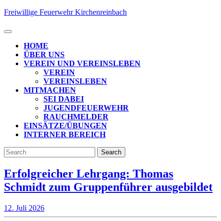
Skip
Freiwillige Feuerwehr Kirchenreinbach
to
content
Open
Button
HOME
ÜBER UNS
VEREIN UND VEREINSLEBEN
VEREIN
VEREINSLEBEN
MITMACHEN
SEI DABEI
JUGENDFEUERWEHR
RAUCHMELDER
EINSÄTZE/ÜBUNGEN
INTERNER BEREICH
CLOSE
Search
BUTTON
for:
Erfolgreicher Lehrgang: Thomas
E
Schmidt zum Gruppenführer ausgebildet
L
12.
12. Juli 2026
T
Juli